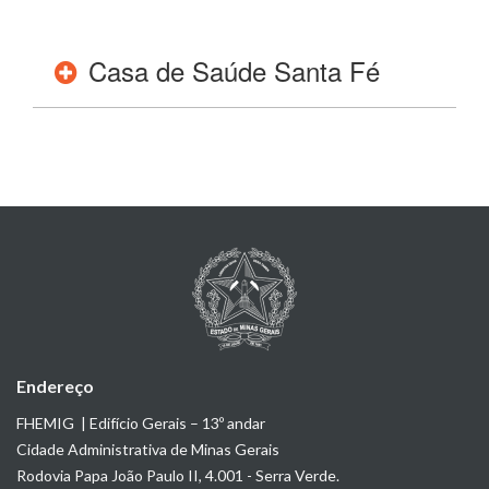
Casa de Saúde Santa Fé
pdf
Extrato de publicação - Termos de 
Cessão imóvel e Termo de Doação 
bens móveis
Data do da criação:
09-01-2025
pdf
Endereço
Termo de cessão gratuita de uso de 
imóvel da CSSFé nº 01/2024
FHEMIG | Edifício Gerais – 13º andar
Cidade Administrativa de Minas Gerais
Data do da criação:
09-01-2025
Rodovia Papa João Paulo II, 4.001 - Serra Verde.